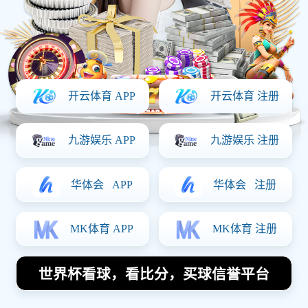
成都乒乓球队个人能力排名创新高引
发热议展现出色竞技水平与团队实力
2026-01-20
近年来，成都乒乓球队在全国范围内逐渐崭露头角，
其个人能力排名创新高引发了广泛的热议。这一现象
不仅展示了队员们出色的竞技水平，还体现了团队之
间的默契与协作。本文将从四个方面进行详细阐述：
首先分析个人能力排名上升的原因；其次探讨这一成
绩对球队整体实力的影响；第三部分关注教练团队在
其中发挥的重要作用；最后，将讨论未来的发展方向
与挑战。通过这些方面的深入分析，我们能够更清晰
地看到成都乒乓球队在乒乓球领域所取得的卓越成就
及其背后的深意。