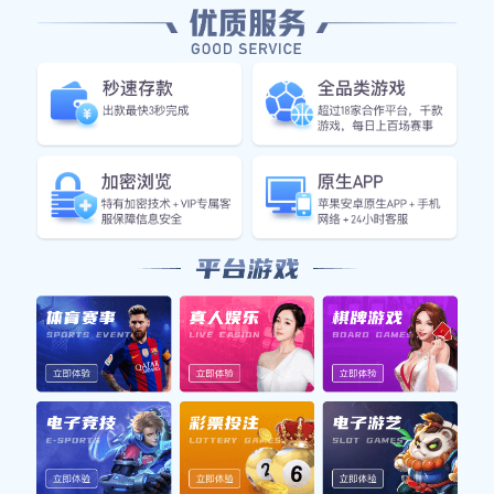
1、个人能力排名上升原因
成都乒乓球队个人能力排名创新高，首先得益于队员
们长期以来的刻苦训练。在日复一日的训练中，队员
们不断磨练技术，提高自身综合素质，这是他们能够
在激烈竞争中脱颖而出的基础。同时，优秀运动员的
优秀表现也能激励其他队员共同进步，从而形成良好
的训练氛围。
其次，科学化、系统化的训练方法也是推动个人能力
提升的重要因素。教练组通过数据分析和针对性的训
练计划，为每位队员制定个性化的发展方案，使其在
技术、战术和心理素质等各方面都有显著提高。这种
精细化管理为队伍注入了新的活力，让每位成员都能
发挥出最佳状态。
此外，丰富多样的比赛经验也是促使选手个人能力不
断提升的重要因素。通过参与国内外各类赛事，队员
们不仅可以锻炼自己的实战能力，还能积累应对不同